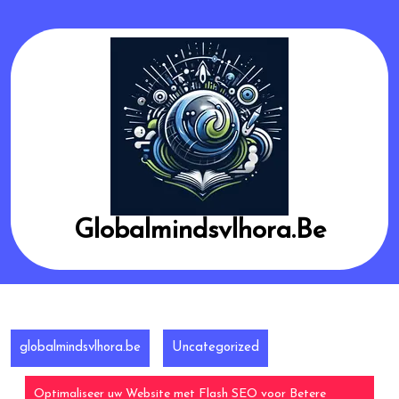
Skip
to
content
Globalmindsvlhora.be
globalmindsvlhora.be
Uncategorized
Optimaliseer uw Website met Flash SEO voor Betere