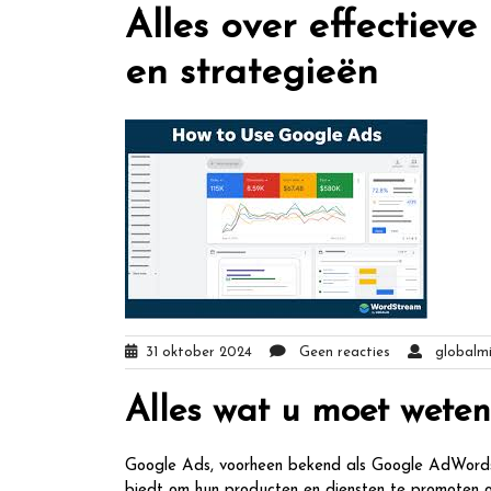
Alles over effectiev
en strategieën
31 oktober 2024
Geen reacties
globalmi
Alles wat u moet wete
Google Ads, voorheen bekend als Google AdWords, 
biedt om hun producten en diensten te promoten o