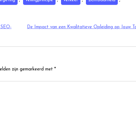
argeting
,
veilingprincipe
,
verkeer
,
zichtbaarheid
,
e SEO-
De Impact van een Kwalitatieve Opleiding op Jouw T
velden zijn gemarkeerd met
*