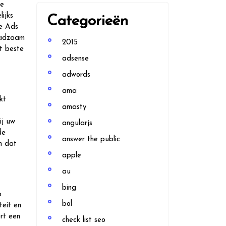
ge
ijks
Categorieën
le Ads
raadzaam
2015
t beste
adsense
adwords
ama
kt
amasty
ij uw
angularjs
de
answer the public
n dat
apple
au
bing
p
bol
teit en
rt een
check list seo