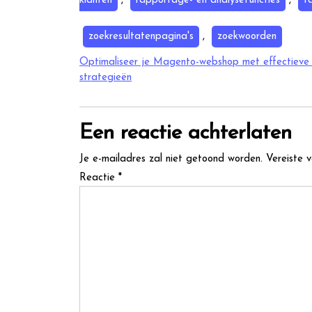
klanten
,
rapportage- en analysefuncties
,
t
zoekresultatenpagina's
,
zoekwoorden
Berichtnavigatie
Optimaliseer je Magento-webshop met effectiev
strategieën
Een reactie achterlaten
Je e-mailadres zal niet getoond worden.
Vereiste 
Reactie
*