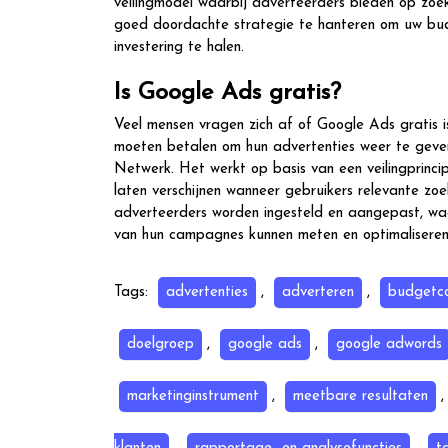
veilingmodel waarbij adverteerders bieden op zoek
goed doordachte strategie te hanteren om uw budg
investering te halen.
Is Google Ads gratis?
Veel mensen vragen zich af of Google Ads gratis i
moeten betalen om hun advertenties weer te geven
Netwerk. Het werkt op basis van een veilingprinc
laten verschijnen wanneer gebruikers relevante z
adverteerders worden ingesteld en aangepast, waa
van hun campagnes kunnen meten en optimaliseren
Tags:
advertenties
,
adverteren
,
budgetco
doelgroep
,
google ads
,
google adwords
marketinginstrument
,
meetbare resultaten