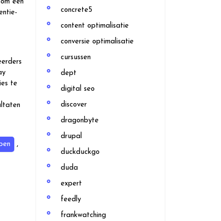
k om een
concrete5
entie-
content optimalisatie
conversie optimalisatie
cursussen
eerders
ay
dept
ies te
digital seo
discover
ltaten
dragonbyte
drupal
pen
,
duckduckgo
duda
expert
feedly
frankwatching