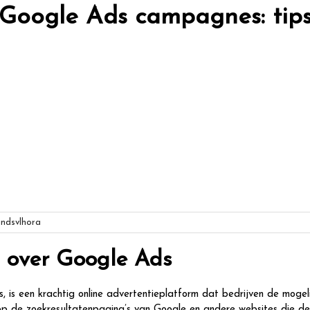
e Google Ads campagnes: tip
ndsvlhora
n over Google Ads
is een krachtig online advertentieplatform dat bedrijven de mogeli
p de zoekresultatenpagina’s van Google en andere websites die de