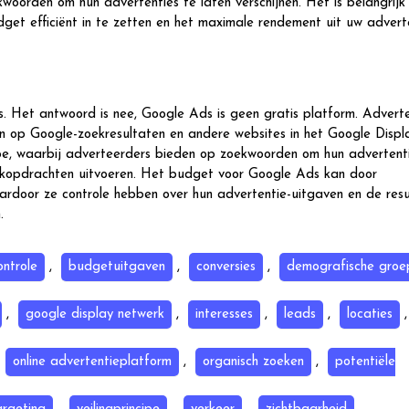
woorden om hun advertenties te laten verschijnen. Het is belangrij
et efficiënt in te zetten en het maximale rendement uit uw advert
s. Het antwoord is nee, Google Ads is geen gratis platform. Advert
 op Google-zoekresultaten en andere websites in het Google Displ
ipe, waarbij adverteerders bieden op zoekwoorden om hun advertent
oekopdrachten uitvoeren. Het budget voor Google Ads kan door
rdoor ze controle hebben over hun advertentie-uitgaven en de resu
.
ntrole
,
budgetuitgaven
,
conversies
,
demografische groe
,
google display netwerk
,
interesses
,
leads
,
locaties
,
,
online advertentieplatform
,
organisch zoeken
,
potentiële