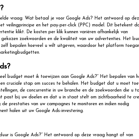
?
telde vraag: Wat betaal je voor Google Ads? Het antwoord op de
et veilingprincipe en het pay-per-click (PPC) model. Dit betekent d
entie klikt. De kosten per klik kunnen variëren afhankelijk van
de gekozen zoekwoorden en de kwaliteit van uw advertenties. Het b
zelf bepalen hoeveel u wilt uitgeven, waardoor het platform toegank
 marketingbudgetten.
ds?
veel budget moet ik toewijzen aan Google Ads?” Het bepalen van h
en cruciale stap om succes te behalen. Het budget dat u moet toew
stellingen, de concurrentie in uw branche en de zoekwoorden die u ta
t past bij uw doelen en dat u in staat stelt om zichtbaarheid te cr
ig de prestaties van uw campagnes te monitoren en indien nodig
ent halen uit uw Google Ads-investering.
 duur is Google Ads?” Het antwoord op deze vraag hangt af van