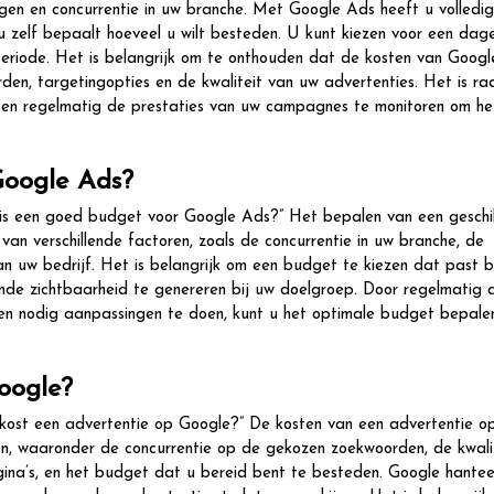
ingen en concurrentie in uw branche. Met Google Ads heeft u volledi
 zelf bepaalt hoeveel u wilt besteden. U kunt kiezen voor een dagel
riode. Het is belangrijk om te onthouden dat de kosten van Goog
den, targetingopties en de kwaliteit van uw advertenties. Het is 
 en regelmatig de prestaties van uw campagnes te monitoren om he
Google Ads?
 is een goed budget voor Google Ads?” Het bepalen van een geschi
 verschillende factoren, zoals de concurrentie in uw branche, de
 uw bedrijf. Het is belangrijk om een budget te kiezen dat past b
ende zichtbaarheid te genereren bij uw doelgroep. Door regelmatig 
ien nodig aanpassingen te doen, kunt u het optimale budget bepale
oogle?
kost een advertentie op Google?” De kosten van een advertentie o
n, waaronder de concurrentie op de gekozen zoekwoorden, de kwali
ina’s, en het budget dat u bereid bent te besteden. Google hantee