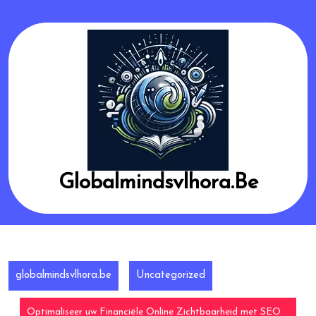
Skip
to
content
Globalmindsvlhora.be
globalmindsvlhora.be
Uncategorized
Optimaliseer uw Financiële Online Zichtbaarheid met SEO