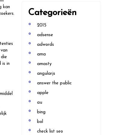
om
g kan
Categorieën
zoekers.
2015
adsense
tenties
adwords
 van
ama
 die
is in
amasty
angularjs
answer the public
apple
 middel
au
s
bing
lijk
bol
check list seo