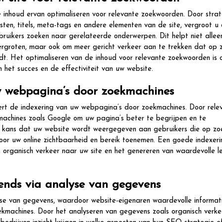
inhoud ervan optimaliseren voor relevante zoekwoorden. Door strat
en, titels, meta-tags en andere elementen van de site, vergroot u
uikers zoeken naar gerelateerde onderwerpen. Dit helpt niet alle
ergroten, maar ook om meer gericht verkeer aan te trekken dat op z
edt. Het optimaliseren van de inhoud voor relevante zoekwoorden is 
et succes en de effectiviteit van uw website.
w webpagina’s door zoekmachines
rt de indexering van uw webpagina’s door zoekmachines. Door rele
machines zoals Google om uw pagina’s beter te begrijpen en te
de kans dat uw website wordt weergegeven aan gebruikers die op zoe
oor uw online zichtbaarheid en bereik toenemen. Een goede indexer
n organisch verkeer naar uw site en het genereren van waardevolle l
trends via analyse van gegevens
lyse van gegevens, waardoor website-eigenaren waardevolle informat
oekmachines. Door het analyseren van gegevens zoals organisch verke