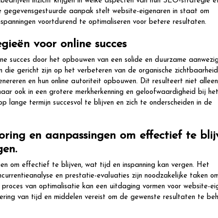
edrijven inzicht krijgen in welke aspecten van hun SEO-strategie ef
e gegevensgestuurde aanpak stelt website-eigenaren in staat om
spanningen voortdurend te optimaliseren voor betere resultaten.
gieën voor online succes
ine succes door het opbouwen van een solide en duurzame aanwezig
n die gericht zijn op het verbeteren van de organische zichtbaarhei
nereren en hun online autoriteit opbouwen. Dit resulteert niet alleen
 maar ook in een grotere merkherkenning en geloofwaardigheid bij he
 lange termijn succesvol te blijven en zich te onderscheiden in de
ring en aanpassingen om effectief te blij
gen.
n om effectief te blijven, wat tijd en inspanning kan vergen. Het
currentieanalyse en prestatie-evaluaties zijn noodzakelijke taken o
 proces van optimalisatie kan een uitdaging vormen voor website-ei
ering van tijd en middelen vereist om de gewenste resultaten te be