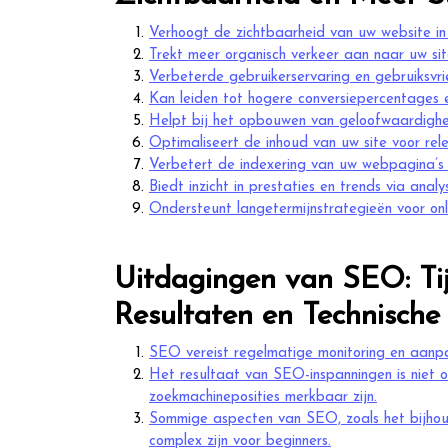
Verhoogt de zichtbaarheid van uw website i
Trekt meer organisch verkeer aan naar uw si
Verbeterde gebruikerservaring en gebruiksvrie
Kan leiden tot hogere conversiepercentages 
Helpt bij het opbouwen van geloofwaardigheid
Optimaliseert de inhoud van uw site voor re
Verbetert de indexering van uw webpagina’s
Biedt inzicht in prestaties en trends via ana
Ondersteunt langetermijnstrategieën voor onl
Uitdagingen van SEO: Tij
Resultaten en Technische
SEO vereist regelmatige monitoring en aanpas
Het resultaat van SEO-inspanningen is niet o
zoekmachineposities merkbaar zijn.
Sommige aspecten van SEO, zoals het bijhoud
complex zijn voor beginners.