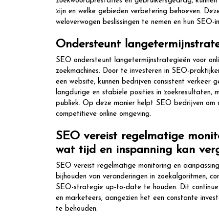
zoekwoordprestaties en gebruikersgedrag, kunnen b
zijn en welke gebieden verbetering behoeven. Dez
weloverwogen beslissingen te nemen en hun SEO-in
Ondersteunt langetermijnstrate
SEO ondersteunt langetermijnstrategieën voor onl
zoekmachines. Door te investeren in SEO-praktijke
een website, kunnen bedrijven consistent verkeer ge
langdurige en stabiele posities in zoekresultaten,
publiek. Op deze manier helpt SEO bedrijven om op
competitieve online omgeving.
SEO vereist regelmatige monito
wat tijd en inspanning kan ver
SEO vereist regelmatige monitoring en aanpassinge
bijhouden van veranderingen in zoekalgoritmen, con
SEO-strategie up-to-date te houden. Dit continue
en marketeers, aangezien het een constante invest
te behouden.