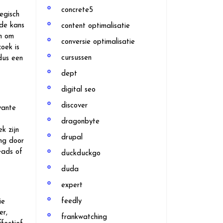
concrete5
egisch
 de kans
content optimalisatie
en om
conversie optimalisatie
oek is
cursussen
dus een
dept
digital seo
discover
vante
dragonbyte
k zijn
drupal
ing door
eads of
duckduckgo
duda
expert
feedly
ie
er,
frankwatching