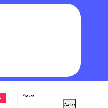
Zoeken
eën
Zoeken