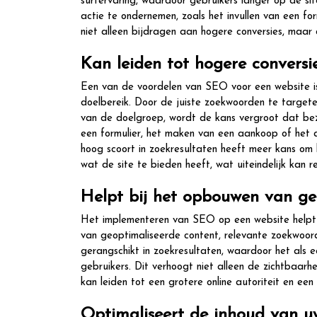
surfervaring, waardoor gebruikers langer op de sit
actie te ondernemen, zoals het invullen van een f
niet alleen bijdragen aan hogere conversies, maar
Kan leiden tot hogere conversi
Een van de voordelen van SEO voor een website is
doelbereik. Door de juiste zoekwoorden te targeten
van de doelgroep, wordt de kans vergroot dat bezo
een formulier, het maken van een aankoop of het 
hoog scoort in zoekresultaten heeft meer kans om k
wat de site te bieden heeft, wat uiteindelijk kan r
Helpt bij het opbouwen van gel
Het implementeren van SEO op een website helpt b
van geoptimaliseerde content, relevante zoekwoor
gerangschikt in zoekresultaten, waardoor het als
gebruikers. Dit verhoogt niet alleen de zichtbaarh
kan leiden tot een grotere online autoriteit en ee
Optimaliseert de inhoud van u