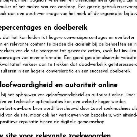
e blijven, meer pagina’s verkennen en uiteindelijk meer geneigd zijn 
ormulier of het maken van een aankoop. Een goede gebruikerservarin
 ook aan een positiever imago van het merk of de organisatie bij be
epercentages en doelbereik
 dat het kan leiden tot hogere conversiepercentages en een beter
 en relevante content te bieden die aansluit bij de behoeften en in
ekers van de site overgaan tot gewenste acties, zoals het invullen
aanvragen van meer informatie. Een goed geoptimaliseerde website
walitatief verkeer aan te trekken dat daadwerkelijk geïnteresseerd 
esulteren in een hogere conversieratio en een succesvol doelbereik.
oofwaardigheid en autoriteit online
ij het opbouwen van geloofwaardigheid en autoriteit online. Door
den en technische optimalisaties kan een website hoger worden
 een betrouwbare bron wordt beschouwd door zowel zoekmachines al
eid van de site, maar ook het vertrouwen van bezoekers, wat uiteinde
n positieve reputatie binnen de digitale gemeenschap.
w site voor relevante zoekwoorden