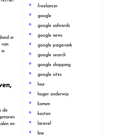
fectief
freelancer
google
google adwords
google news
heid in
d van
google pagerank
 in
google search
t
google shopping
google sites
ven,
hoe
hoger onderwijs
komen
m de
kosten
genaren
laravel
halen en
line