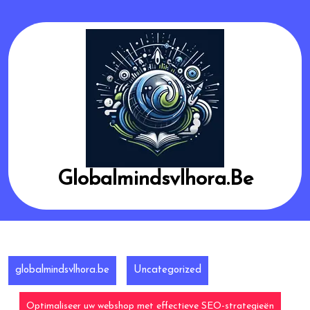
Skip
to
content
Globalmindsvlhora.be
globalmindsvlhora.be
Uncategorized
Optimaliseer uw webshop met effectieve SEO-strategieën