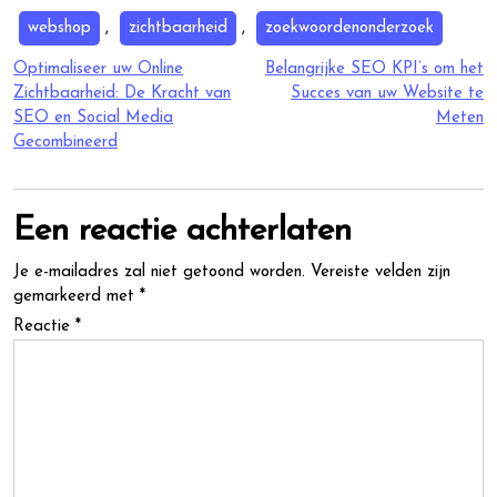
webshop
,
zichtbaarheid
,
zoekwoordenonderzoek
Berichtnavigatie
Optimaliseer uw Online
Belangrijke SEO KPI’s om het
Zichtbaarheid: De Kracht van
Succes van uw Website te
SEO en Social Media
Meten
Gecombineerd
Een reactie achterlaten
Je e-mailadres zal niet getoond worden.
Vereiste velden zijn
gemarkeerd met
*
Reactie
*