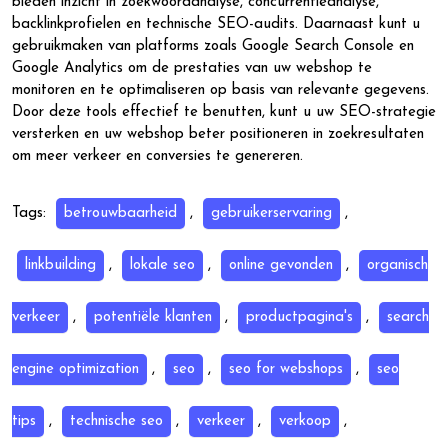
bieden inzicht in zoekwoordanalyse, concurrentieanalyse,
backlinkprofielen en technische SEO-audits. Daarnaast kunt u
gebruikmaken van platforms zoals Google Search Console en
Google Analytics om de prestaties van uw webshop te
monitoren en te optimaliseren op basis van relevante gegevens.
Door deze tools effectief te benutten, kunt u uw SEO-strategie
versterken en uw webshop beter positioneren in zoekresultaten
om meer verkeer en conversies te genereren.
Tags:
betrouwbaarheid
,
gebruikerservaring
,
linkbuilding
,
lokale seo
,
online gevonden
,
organisch
verkeer
,
potentiële klanten
,
productpagina's
,
search
engine optimization
,
seo
,
seo for webshops
,
seo
tips
,
technische seo
,
verkeer
,
verkoop
,