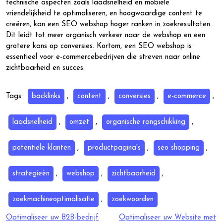
technische aspecten zoals laadsnelheid en mobiele
vriendelijkheid te optimaliseren, en hoogwaardige content te
creëren, kan een SEO webshop hoger ranken in zoekresultaten.
Dit leidt tot meer organisch verkeer naar de webshop en een
grotere kans op conversies. Kortom, een SEO webshop is
essentieel voor e-commercebedrijven die streven naar online
zichtbaarheid en succes.
Tags:
backlinks
,
content
,
conversies
,
e-commerce
,
laadsnelheid
,
omzet
,
organische rangschikking
,
potentiële klanten
,
productpagina's
,
seo shopping
,
strategieën
,
webshop
,
zichtbaarheid
,
zoekmachineoptimalisatie
,
zoekwoorden
Berichtnavigatie
Optimaliseer uw B2B-bedrijf
Optimaliseer uw Website met