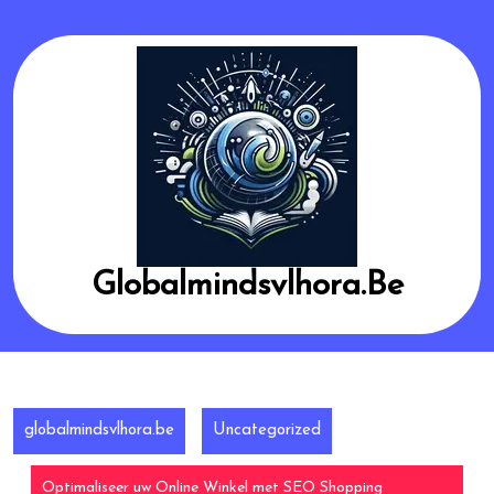
Skip
to
content
Globalmindsvlhora.be
globalmindsvlhora.be
Uncategorized
Optimaliseer uw Online Winkel met SEO Shopping