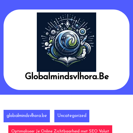
Skip
to
content
Globalmindsvlhora.be
globalmindsvlhora.be
Uncategorized
Optimaliseer Je Online Zichtbaarheid met SEO Voluit