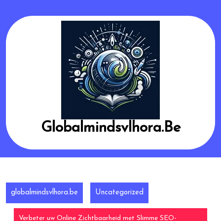
Skip
to
content
Globalmindsvlhora.be
globalmindsvlhora.be
Uncategorized
Verbeter uw Online Zichtbaarheid met Slimme SEO-