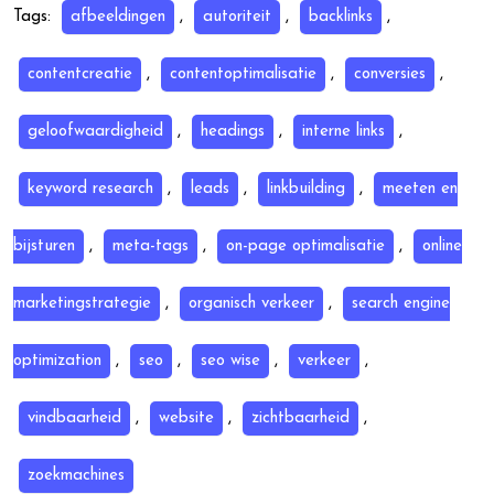
Tags:
afbeeldingen
,
autoriteit
,
backlinks
,
contentcreatie
,
contentoptimalisatie
,
conversies
,
geloofwaardigheid
,
headings
,
interne links
,
keyword research
,
leads
,
linkbuilding
,
meeten en
bijsturen
,
meta-tags
,
on-page optimalisatie
,
online
marketingstrategie
,
organisch verkeer
,
search engine
optimization
,
seo
,
seo wise
,
verkeer
,
vindbaarheid
,
website
,
zichtbaarheid
,
zoekmachines