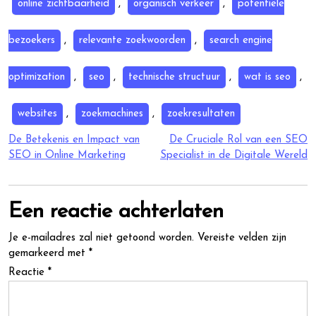
online zichtbaarheid
,
organisch verkeer
,
potentiële
bezoekers
,
relevante zoekwoorden
,
search engine
optimization
,
seo
,
technische structuur
,
wat is seo
,
websites
,
zoekmachines
,
zoekresultaten
Berichtnavigatie
De Betekenis en Impact van
De Cruciale Rol van een SEO
SEO in Online Marketing
Specialist in de Digitale Wereld
Een reactie achterlaten
Je e-mailadres zal niet getoond worden.
Vereiste velden zijn
gemarkeerd met
*
Reactie
*