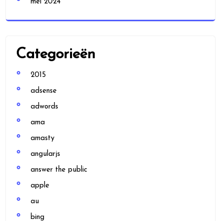
mei 2024
Categorieën
2015
adsense
adwords
ama
amasty
angularjs
answer the public
apple
au
bing