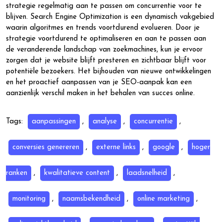
strategie regelmatig aan te passen om concurrentie voor te
blijven. Search Engine Optimization is een dynamisch vakgebied
waarin algoritmes en trends voortdurend evolueren. Door je
strategie voortdurend te optimaliseren en aan te passen aan
de veranderende landschap van zoekmachines, kun je ervoor
zorgen dat je website blijft presteren en zichtbaar blijft voor
potentiële bezoekers. Het bijhouden van nieuwe ontwikkelingen
en het proactief aanpassen van je SEO-aanpak kan een
aanzienlijk verschil maken in het behalen van succes online.
Tags:
aanpassingen
,
analyse
,
concurrentie
,
conversies genereren
,
externe links
,
google
,
hoger
ranken
,
kwalitatieve content
,
laadsnelheid
,
monitoring
,
naamsbekendheid
,
online marketing
,