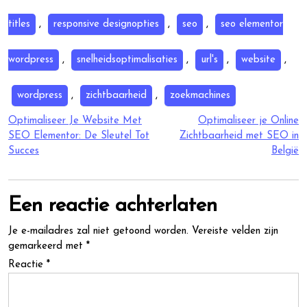
titles
,
responsive designopties
,
seo
,
seo elementor
wordpress
,
snelheidsoptimalisaties
,
url's
,
website
,
wordpress
,
zichtbaarheid
,
zoekmachines
Berichtnavigatie
Optimaliseer Je Website Met
Optimaliseer je Online
SEO Elementor: De Sleutel Tot
Zichtbaarheid met SEO in
Succes
België
Een reactie achterlaten
Je e-mailadres zal niet getoond worden.
Vereiste velden zijn
gemarkeerd met
*
Reactie
*