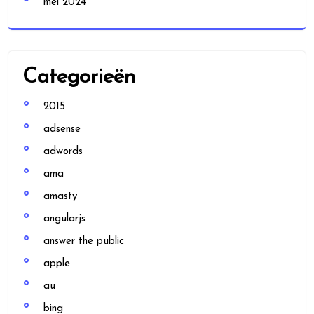
mei 2024
Categorieën
2015
adsense
adwords
ama
amasty
angularjs
answer the public
apple
au
bing