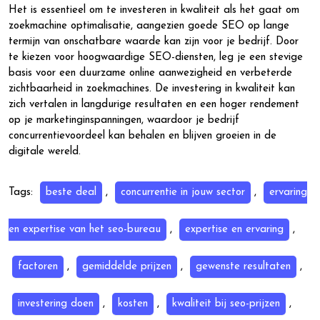
Het is essentieel om te investeren in kwaliteit als het gaat om
zoekmachine optimalisatie, aangezien goede SEO op lange
termijn van onschatbare waarde kan zijn voor je bedrijf. Door
te kiezen voor hoogwaardige SEO-diensten, leg je een stevige
basis voor een duurzame online aanwezigheid en verbeterde
zichtbaarheid in zoekmachines. De investering in kwaliteit kan
zich vertalen in langdurige resultaten en een hoger rendement
op je marketinginspanningen, waardoor je bedrijf
concurrentievoordeel kan behalen en blijven groeien in de
digitale wereld.
Tags:
beste deal
,
concurrentie in jouw sector
,
ervaring
en expertise van het seo-bureau
,
expertise en ervaring
,
factoren
,
gemiddelde prijzen
,
gewenste resultaten
,
investering doen
,
kosten
,
kwaliteit bij seo-prijzen
,