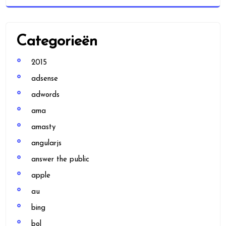
Categorieën
2015
adsense
adwords
ama
amasty
angularjs
answer the public
apple
au
bing
bol