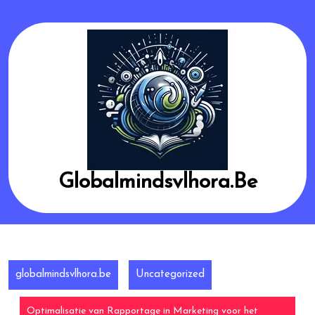
Skip
to
content
Globalmindsvlhora.be
globalmindsvlhora.be
Uncategorized
Optimalisatie van Rapportage in Marketing voor het