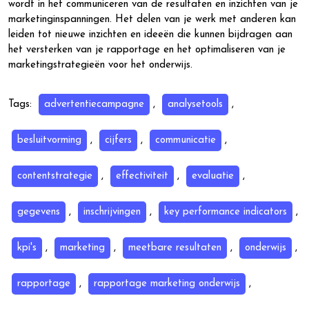
wordt in het communiceren van de resultaten en inzichten van je
marketinginspanningen. Het delen van je werk met anderen kan
leiden tot nieuwe inzichten en ideeën die kunnen bijdragen aan
het versterken van je rapportage en het optimaliseren van je
marketingstrategieën voor het onderwijs.
Tags:
advertentiecampagne
,
analysetools
,
besluitvorming
,
cijfers
,
communicatie
,
contentstrategie
,
effectiviteit
,
evaluatie
,
gegevens
,
inschrijvingen
,
key performance indicators
,
kpi's
,
marketing
,
meetbare resultaten
,
onderwijs
,
rapportage
,
rapportage marketing onderwijs
,