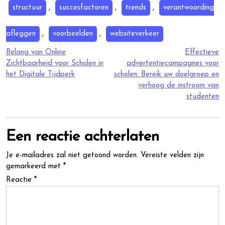
structuur
,
succesfactoren
,
trends
,
verantwoording
afleggen
,
voorbeelden
,
websiteverkeer
Berichtnavigatie
Belang van Online
Effectieve
Zichtbaarheid voor Scholen in
advertentiecampagnes voor
het Digitale Tijdperk
scholen: Bereik uw doelgroep en
verhoog de instroom van
studenten
Een reactie achterlaten
Je e-mailadres zal niet getoond worden.
Vereiste velden zijn
gemarkeerd met
*
Reactie
*