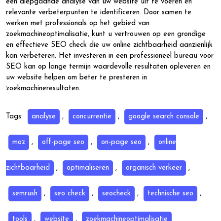
een diepgaande analyse van uw website uit te voeren en
relevante verbeterpunten te identificeren. Door samen te
werken met professionals op het gebied van
zoekmachineoptimalisatie, kunt u vertrouwen op een grondige
en effectieve SEO check die uw online zichtbaarheid aanzienlijk
kan verbeteren. Het investeren in een professioneel bureau voor
SEO kan op lange termijn waardevolle resultaten opleveren en
uw website helpen om beter te presteren in
zoekmachineresultaten.
Tags:
analyse
,
concurrentie
,
google search console
,
moz
,
off-page seo
,
on-page seo
,
online
zichtbaarheid
,
optimaliseren
,
organisch verkeer
,
semrush
,
seo check
,
seocheck
,
technische seo
,
tools
,
website
,
zoekmachineoptimalisatie