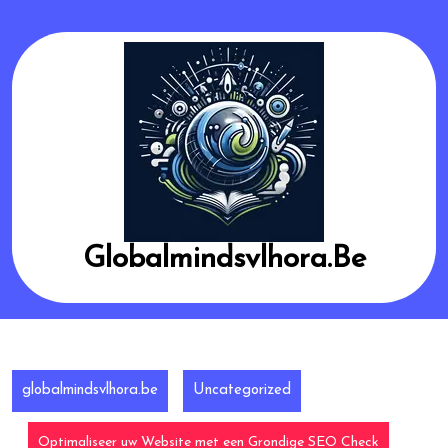
Skip
to
content
Globalmindsvlhora.be
globalmindsvlhora.be
Uncategorized
Optimaliseer uw Website met een Grondige SEO Check