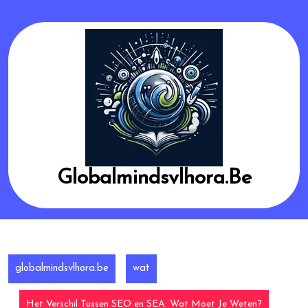
Skip
to
content
Globalmindsvlhora.be
globalmindsvlhora.be
wat
Het Verschil Tussen SEO en SEA: Wat Moet Je Weten?